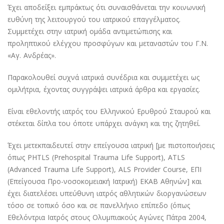
Έχει αποδείξει εμπράκτως ότι συναισθάνεται την κοινωνική
ευθύνη της λειτουργού του ιατρικού επαγγέλματος.
Συμμετέχει στην ιατρική ομάδα αντιμετώπισης και
προληπτικού ελέγχου προσφύγων και μεταναστών του Γ.Ν.
«Αγ. Ανδρέας».
Παρακολουθεί συχνά ιατρικά συνέδρια και συμμετέχει ως
ομιλήτρια, έχοντας συγγράψει ιατρικά άρθρα και εργασίες.
Είναι εθελοντής ιατρός του Ελληνικού Ερυθρού Σταυρού και
στέκεται δίπλα του όποτε υπάρχει ανάγκη και της ζητηθεί.
Έχει μετεκπαιδευτεί στην επείγουσα ιατρική [με πιστοποιήσεις
όπως PHTLS (Prehospital Trauma Life Support), ATLS
(Advanced Trauma Life Support), ALS Provider Course, ΕΠΙ
(Επείγουσα Προ-νοσοκομειακή Ιατρική) ΕΚΑΒ Αθηνών] και
έχει διατελέσει υπεύθυνη ιατρός αθλητικών διοργανώσεων
τόσο σε τοπικό όσο και σε πανελλήνιο επίπεδο (όπως
Εθελόντρια Ιατρός στους Ολυμπιακούς Αγώνες Πάτρα 2004,