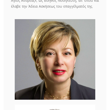
Άγιος Ανδρέας», ως Βοηθός Νοσηλευτή, απ’ όπου και
έλαβε την Άδεια Ασκήσεως του επαγγέλματός της.