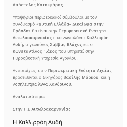
Απόστολος Κατσιφάρας.
Υποψήφιοι περιφερειακοί σύμβουλοι με τον
συνδυασμό
«Δυτική Ελλάδα- Δικαίωμα στην
Πρόοδο»
θα είναι στην
Περιφερειακή Ενότητα
Αιτωλοακαρνανίας
η κοινωνιολόγος
Καλλιρρόη
Αυδή,
ο γεωπόνος
Σάββας Βλάχος
και ο
Κωνσταντίνος Γιάκος
που υπηρετεί στην
Πυροσβεστική Υπηρεσία Αγρινίου
.
Αντιστοίχως, στην
Περιφερειακή Ενότητα Αχαΐας
προστίθενται ο δικηγόρος
Βασίλης Μάρκου,
και η
νοσηλεύτρια
Άννα Χανδρινού.
Αναλυτικότερα:
Στην Π.Ε Αιτωλοακαρνανίας
Η Καλλιρρόη Αυδή