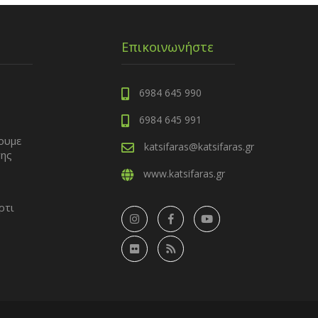
Επικοινωνήστε
6984 645 990
6984 645 991
ουμε
katsifaras@katsifaras.gr
της
ς
www.katsifaras.gr
ρτι