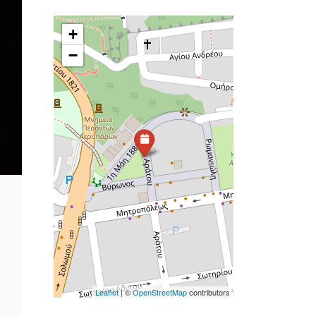
+
−
Leaflet
| ©
OpenStreetMap
contributors