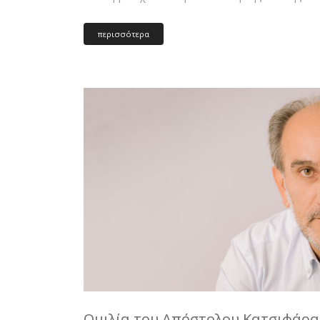
περισσότερα
Ομιλία του Απόστολου Κατσιφάρα