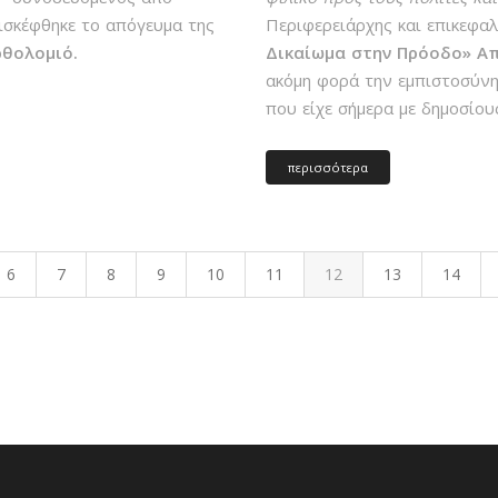
σκέφθηκε το απόγευμα της
Περιφερειάρχης και επικεφ
ρθολομιό.
Δικαίωμα στην Πρόοδο» Α
ακόμη φορά την εμπιστοσύνη 
που είχε σήμερα με δημοσίου
περισσότερα
6
7
8
9
10
11
12
13
14