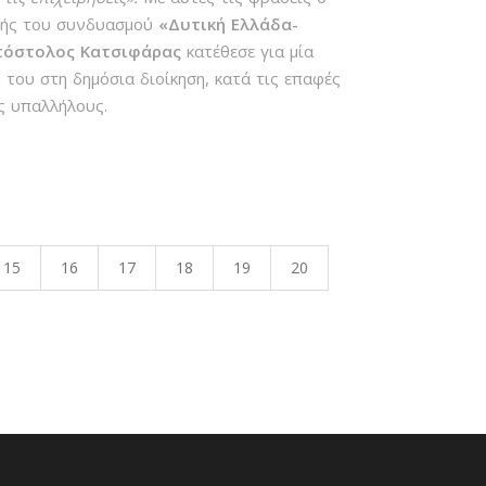
αλής του συνδυασμού
«Δυτική Ελλάδα-
πόστολος Κατσιφάρας
κατέθεσε για μία
του στη δημόσια διοίκηση, κατά τις επαφές
ς υπαλλήλους.
15
16
17
18
19
20