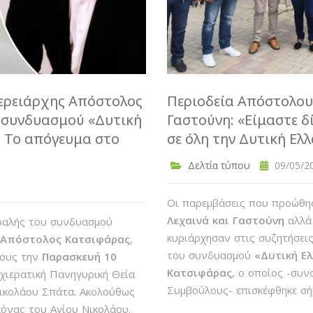
φερειάρχης Απόστολος
Περιοδεία Απόστολου
υ συνδυασμού «Δυτική
Γαστούνη: «Είμαστε δ
- Το απόγευμα στο
σε όλη την Δυτική Ελ
Δελτία τύπου
09/05/20
Οι παρεμβάσεις που προώθησ
Λεχαινά και Γαστούνη
αλλά 
εφαλής του συνδυασμού
κυριάρχησαν στις συζητήσεις
» Απόστολος Κατσιφάρας
,
του συνδυασμού
«Δυτική Ε
λους την
Παρασκευή 10
Κατσιφάρας
, ο οποίος -συ
χιερατική Πανηγυρική Θεία
Συμβούλους- επισκέφθηκε σή
Νικολάου Σπάτα. Ακολούθως
κόνας του Αγίου Νικολάου.