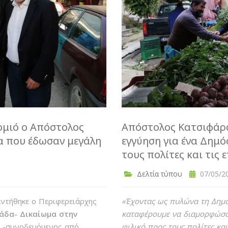
ομιό ο Απόστολος
Απόστολος Κατσιφάρα
α που έδωσαν μεγάλη
εγγύηση για ένα Δημό
τους πολίτες και τις 
Δελτία τύπου
07/05/20
αντήθηκε ο Περιφερειάρχης
«Έχοντας ως πυλώνα τη Δημόσ
άδα- Δικαίωμα στην
καταφέρουμε να διαμορφώσου
ς -συνοδευόμενος από
φιλικό προς τους πολίτες και 