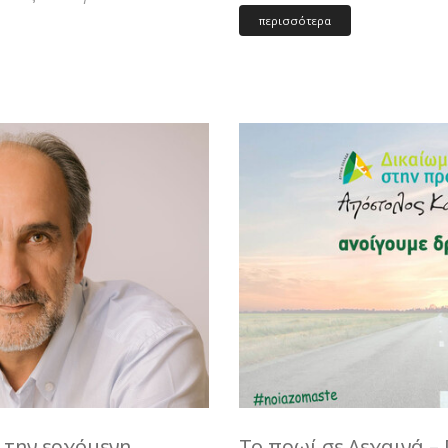
περισσότερα
 την ερχόμενη
Το πρωί σε Λεχαινά –