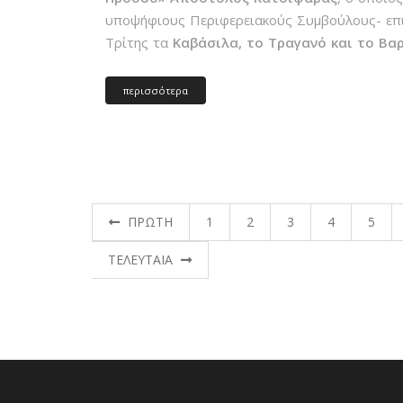
υποψήφιους Περιφερειακούς Συμβούλους- επι
Τρίτης τα
Καβάσιλα, το Τραγανό και το Βα
περισσότερα
ΠΡΩΤΗ
1
2
3
4
5
ΤΕΛΕΥΤΑΙΑ