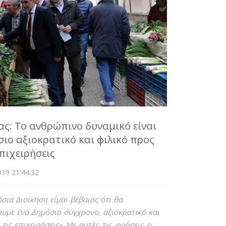
ς: Το ανθρώπινο δυναμικό είναι
σιο αξιοκρατικό και φιλικό προς
επιχειρήσεις
19 21:44:32
ια Διοίκηση είμαι βέβαιος ότι θα
με ένα Δημόσιο σύγχρονο, αξιοκρατικό και
τις επιχειρήσεις».
Με αυτές τις φράσεις ο