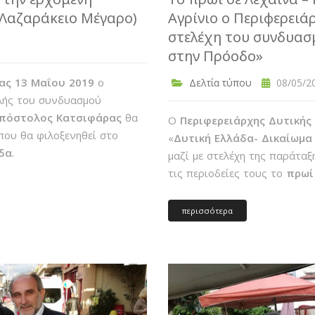
, Λαζαράκειο Μέγαρο)
Αγρίνιο ο Περιφερει
στελέχη του συνδυασ
στην Πρόοδο»
ας 13 Μαΐου 2019
ο
Δελτία τύπου
08/05/20
αλής του συνδυασμού
Απόστολος Κατσιφάρας
θα
Ο
Περιφερειάρχης Δυτικής
που θα φιλοξενηθεί στο
«
Δυτική Ελλάδα- Δικαίωμα
δα
.
μαζί με στελέχη της παράτα
τις περιοδείες τους το
πρωί
περισσότερα