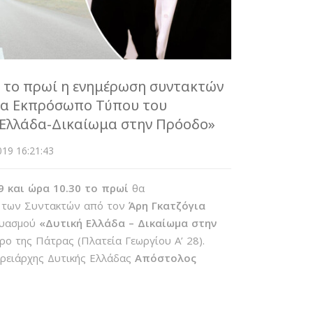
0 το πρωί η ενημέρωση συντακτών
ια Εκπρόσωπο Τύπου του
Ελλάδα-Δικαίωμα στην Πρόοδο»
19 16:21:43
9 και ώρα 10.30 το πρωί
θα
η των Συντακτών από τον
Άρη Γκατζόγια
δυασμού
«Δυτική Ελλάδα – Δικαίωμα στην
τρο της Πάτρας (Πλατεία Γεωργίου Α’ 28).
ερειάρχης Δυτικής Ελλάδας
Απόστολος