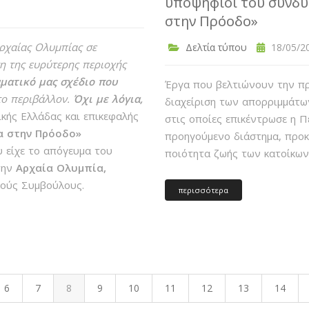
υποψήφιοι του συνδυ
στην Πρόοδο»
Αρχαίας Ολυμπίας σε
Δελτία τύπου
18/05/20
 της ευρύτερης περιοχής
αματικό μας σχέδιο που
Έργα που βελτιώνουν την πρ
το περιβάλλον.
Όχι με λόγια,
διαχείριση των απορριμμάτων
κής Ελλάδας και επικεφαλής
στις οποίες επικέντρωσε η Π
α στην Πρόοδο»
προηγούμενο διάστημα, προκε
 είχε το απόγευμα του
ποιότητα ζωής των κατοίκω
την
Αρχαία Ολυμπία,
ούς Συμβούλους.
περισσότερα
6
7
8
9
10
11
12
13
14