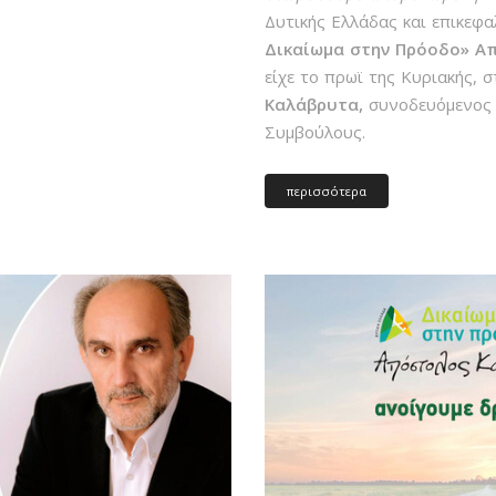
Δυτικής Ελλάδας και επικεφ
Δικαίωμα στην Πρόοδο»
Απ
είχε το πρωϊ της Κυριακής, 
Καλάβρυτα,
συνοδευόμενος 
Συμβούλους.
περισσότερα