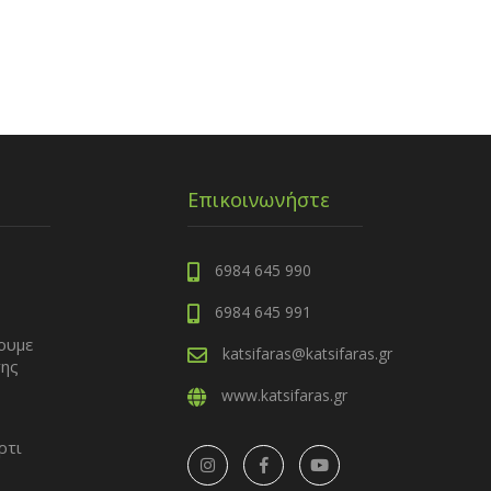
Επικοινωνήστε
6984 645 990
6984 645 991
ουμε
katsifaras@katsifaras.gr
της
ς
www.katsifaras.gr
ρτι