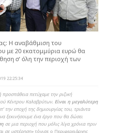
ς: Η αναβάθμιση του
ου με 20 εκατομμύρια ευρώ θα
ηση σ’ όλη την περιοχή των
19 22:25:34
ή προσπάθεια πετύχαμε την ριζική
κού Κέντρου Καλαβρύτων.
Είναι η μεγαλύτερη
π’ την εποχή της δημιουργίας του, τριάντα
 να
ξεκινήσουμε ένα έργο που θα δώσει
ση
σε μια περιοχή που μόλις λίγα χρόνια πριν
ι σε υστέρηση»
τόνισε ο Περιφερειάρχης