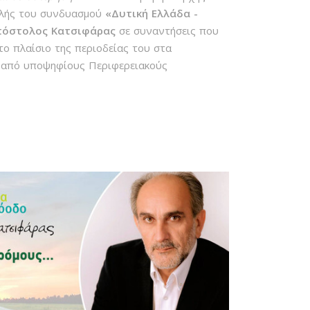
αλής του συνδυασμού
«Δυτική Ελλάδα -
όστολος Κατσιφάρας
σε συναντήσεις που
στο πλαίσιο της περιοδείας του στα
από υποψηφίους Περιφερειακούς