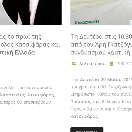
ας το πρωί της
Τη Δευτέρα στις 10.3
τολος Κατσιφάρας και
από τον Άρη Γκατζόγ
τική Ελλάδα -
συνδυασμού «Δυτική 
Δελτία τύπου
19/05/20
Την
Δευτέρα 20 Μαΐου 201
πραγματοποιηθεί Ενημέρωσ
κεφαλής του συνδυασμού
Εκπρόσωπο Τύπου του συν
Απόστολος Κατσιφάρας
,
Πρόοδο»
, στο Εκλογικό Κέν
Δευτέρας θα επισκεφθούν
Παρών θα είναι και ο Περιφ
Κατσιφάρας
.
περισσότερα