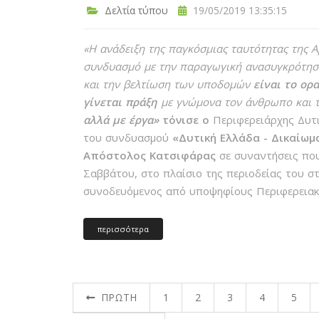
Δελτία τύπου
19/05/2019 13:35:15
«Η ανάδειξη της παγκόσμιας ταυτότητας της 
συνδυασμό με την παραγωγική ανασυγκρότηση
και την βελτίωση των υποδομών
είναι το ορ
γίνεται πράξη
με γνώμονα τον άνθρωπο και 
αλλά με έργα»
τόνισε ο
Περιφερειάρχης Δυτι
του συνδυασμού
«Δυτική Ελλάδα - Δικαίωμ
Απόστολος Κατσιφάρας
σε συναντήσεις που
Σαββάτου, στο πλαίσιο της περιοδείας του σ
συνοδευόμενος από υποψηφίους Περιφερειακ
περισσότερα
ΠΡΩΤΗ
1
2
3
4
5