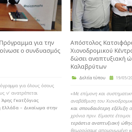
Πρόγραμμα για την
Απόστολος Κατσιφάρα
κοίνωσε ο συνδυασμός
Χιονοδρομικού Κέντρ
δώσει αναπτυξιακή ώθ
Καλαβρύτων
Δελτία τύπου
19/05/20
ρόγραμμα για όλους όσους
ους ν’ ανατρέπεται
«
Με επίμονη και συστηματικ
ο
Άρης Γκατζόγιας
αναβάθμιση του Χιονοδρομι
 Ελλάδα – Δικαίωμα στην
και σπουδαιότερη εξέλιξη
α
χρόνια πριν
.
Είμαστε έτοιμοι
τεράστια αναπτυξιακή ώθη
θεωρούσαμε απομονωμένη κα